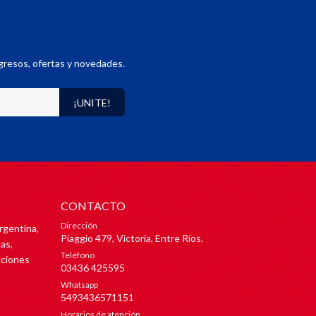
gresos, ofertas y novedades.
¡UNITE!
CONTACTO
Dirección
rgentina,
Piaggio 479, Victoria, Entre Ríos.
as,
Teléfono
uciones
03436 425595
Whatsapp
5493436571151
Horarios de atención